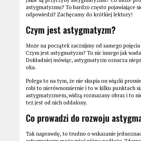
astygmatyzmu? To bardzo często pojawiające się
odpowiedzi? Zachęcamy do krótkiej lektury!
Czym jest astygmatyzm?
Może na początek zacznijmy od samego pojęcia
Czym jest astygmatyzm? To nic innego jak wada 
Dokładniej mówiąc, astygmatyzm oznacza niep
oka.
Polega to na tym, że nie skupia on wiązki promi
robi to nierównomiernie i to w kilku punktach si
astygmatyzmem, widzą rozmazany obraz i to nieza
też jest od nich oddalony.
Co prowadzi do rozwoju astyg
Tak naprawdę, to trudno o wskazanie jednoznac
astygmatyzm może mieć różne podłoże. Zdarzają