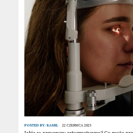
POSTED BY:
KAMIL
22 CZERWCA 2023
Jakie są przyczyny astygmatyzmu? Co może prow