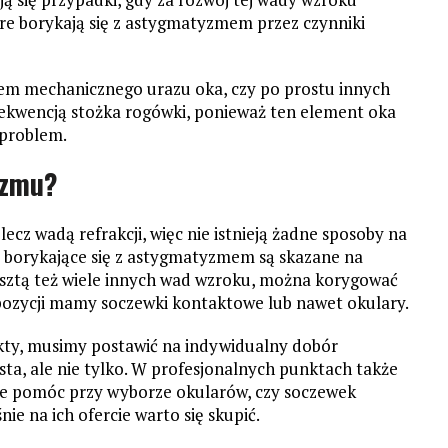
óre borykają się z astygmatyzmem przez czynniki
em mechanicznego urazu oka, czy po prostu innych
ekwencją stożka rogówki, ponieważ ten element oka
 problem.
yzmu?
cz wadą refrakcji, więc nie istnieją żadne sposoby na
by borykające się z astygmatyzmem są skazane na
resztą też wiele innych wad wzroku, można korygować
pozycji mamy soczewki kontaktowe lub nawet okulary.
ekty, musimy postawić na indywidualny dobór
, ale nie tylko. W profesjonalnych punktach także
nie pomóc przy wyborze okularów, czy soczewek
ie na ich ofercie warto się skupić.