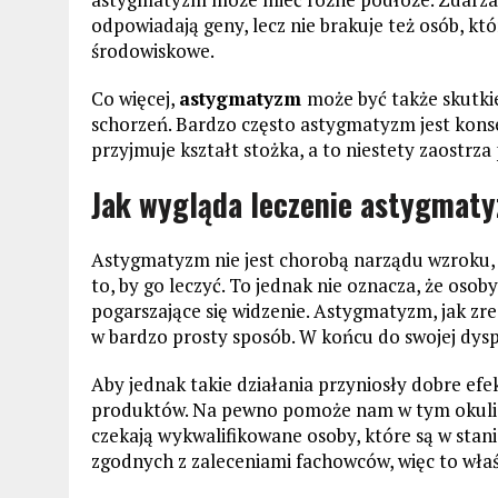
odpowiadają geny, lecz nie brakuje też osób, kt
środowiskowe.
Co więcej,
astygmatyzm
może być także skutki
schorzeń. Bardzo często astygmatyzm jest kons
przyjmuje kształt stożka, a to niestety zaostrza
Jak wygląda leczenie astygmat
Astygmatyzm nie jest chorobą narządu wzroku, le
to, by go leczyć. To jednak nie oznacza, że oso
pogarszające się widzenie. Astygmatyzm, jak z
w bardzo prosty sposób. W końcu do swojej dys
Aby jednak takie działania przyniosły dobre ef
produktów. Na pewno pomoże nam w tym okulista
czekają wykwalifikowane osoby, które są w sta
zgodnych z zaleceniami fachowców, więc to właśn