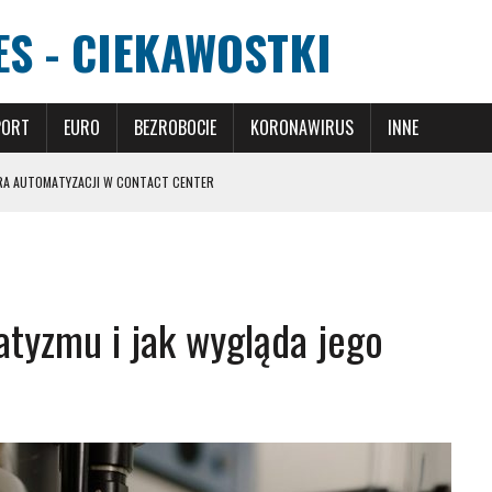
S - CIEKAWOSTKI
PORT
EURO
BEZROBOCIE
KORONAWIRUS
INNE
RA AUTOMATYZACJI W CONTACT CENTER
I I ICH WPŁYW NA GRĘ
ZJĘ DLA SWOJEJ PRZYSZŁOŚCI?
ANIU CHORÓB
atyzmu i jak wygląda jego
ARTNER DLA BUDOWNICTWA I WYKOŃCZENIA WNĘTRZ