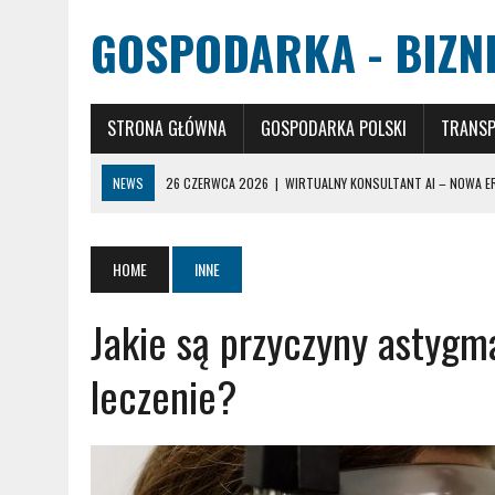
GOSPODARKA - BIZNE
STRONA GŁÓWNA
GOSPODARKA POLSKI
TRANS
NEWS
26 CZERWCA 2026
|
WIRTUALNY KONSULTANT AI – NOWA E
20 STYCZNIA 2025
|
KORTY TENISOWE – RÓŻNORODNOŚĆ NAWIERZCHN
20 STYCZNIA 2025
|
WYBÓR STUDIÓW – JAK PODJĄĆ NAJLEPSZĄ DECY
HOME
INNE
6 MARCA 2024
|
CYTOLOGIA: KLUCZOWA ROLA W WCZESNYM WYKRYW
Jakie są przyczyny astygm
26 CZERWCA 2026
|
HURTOWNIA DRZWI W ŁODZI – STRATEGICZNY P
leczenie?