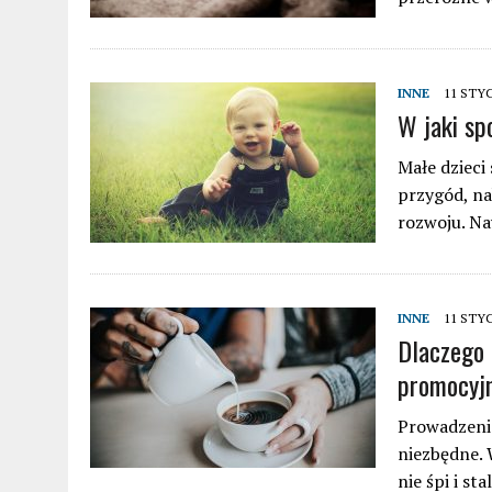
INNE
11 STY
W jaki sp
Małe dzieci
przygód, na
rozwoju. N
INNE
11 STY
Dlaczego 
promocyj
Prowadzenie
niezbędne. 
nie śpi i st