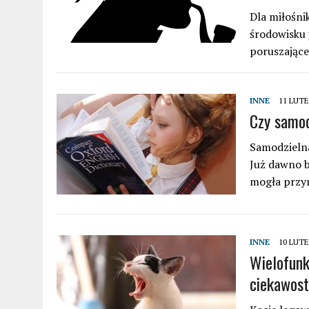
Dla miłośni
środowisku 
poruszające
INNE
11 LUT
Czy samod
Samodzielna
Już dawno b
mogła przyn
INNE
10 LUT
Wielofunk
ciekawost