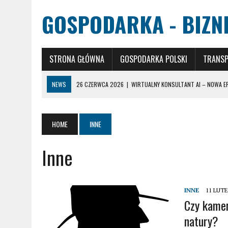
GOSPODARKA - BIZNE
STRONA GŁÓWNA
GOSPODARKA POLSKI
TRANS
NEWS
26 CZERWCA 2026
|
WIRTUALNY KONSULTANT AI – NOWA E
20 STYCZNIA 2025
|
KORTY TENISOWE – RÓŻNORODNOŚĆ NAWIERZCHN
20 STYCZNIA 2025
|
WYBÓR STUDIÓW – JAK PODJĄĆ NAJLEPSZĄ DECY
HOME
INNE
6 MARCA 2024
|
CYTOLOGIA: KLUCZOWA ROLA W WCZESNYM WYKRYW
Inne
26 CZERWCA 2026
|
HURTOWNIA DRZWI W ŁODZI – STRATEGICZNY P
INNE
11 LUT
Czy kamer
natury?