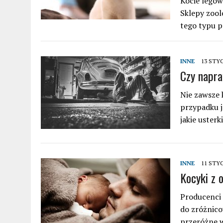
Kocie legow
Sklepy zool
tego typu 
INNE
13 STY
Czy napra
Nie zawsze 
przypadku j
jakie usterk
INNE
11 STY
Kocyki z 
Producenci a
do zróżnic
przeróżne w