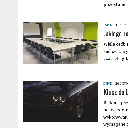
pozostanie 
INNE
11 STY
Jakiego r
Wiele osób n
zadbać o wy
czasach, gd
INNE
26 LIST
Klucz do 
Badania psy
ocenę zdoln
wykonywania
wymagane 