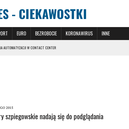
S - CIEKAWOSTKI
PORT
EURO
BEZROBOCIE
KORONAWIRUS
INNE
RA AUTOMATYZACJI W CONTACT CENTER
I I ICH WPŁYW NA GRĘ
ZJĘ DLA SWOJEJ PRZYSZŁOŚCI?
ANIU CHORÓB
ARTNER DLA BUDOWNICTWA I WYKOŃCZENIA WNĘTRZ
EGO 2015
y szpiegowskie nadają się do podglądania