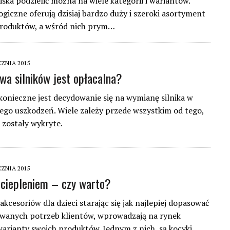
iska podzielić można na wiele kategorii i wariantów.
ogiczne oferują dzisiaj bardzo duży i szeroki asortyment
produktów, a wśród nich prym…
CZNIA 2015
wa silników jest opłacalna?
konieczne jest decydowanie się na wymianę silnika w
ego uszkodzeń. Wiele zależy przede wszystkim od tego,
i zostały wykryte.
CZNIA 2015
ociepleniem – czy warto?
kcesoriów dla dzieci starając się jak najlepiej dopasować
owanych potrzeb klientów, wprowadzają na rynek
arianty swoich produktów. Jednym z nich, są kocyki…