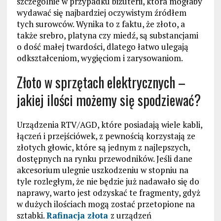
szczególnie w przypadku biżuterii, która mogłaby
wydawać się najbardziej oczywistym źródłem
tych surowców. Wynika to z faktu, że złoto, a
także srebro, platyna czy miedź, są substancjami
o dość małej twardości, dlatego łatwo ulegają
odkształceniom, wygięciom i zarysowaniom.
Złoto w sprzętach elektrycznych –
jakiej ilości możemy się spodziewać?
Urządzenia RTV/AGD, które posiadają wiele kabli,
łączeń i przejściówek, z pewnością korzystają ze
złotych głowic, które są jednym z najlepszych,
dostępnych na rynku przewodników. Jeśli dane
akcesorium ulegnie uszkodzeniu w stopniu na
tyle rozległym, że nie będzie już nadawało się do
naprawy, warto jest odzyskać te fragmenty, gdyż
w dużych ilościach mogą zostać przetopione na
sztabki.
Rafinacja złota
z urządzeń